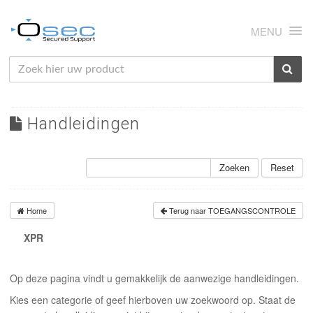
MENU
HOME
OVER ONS
Handleidingen
NIEUWS
PRODUCTEN
Zoeken
Reset
SUPPORT
Home
Terug naar TOEGANGSCONTROLE
RMA
XPR
MIJN OSEC
Op deze pagina vindt u gemakkelijk de aanwezige handleidingen.
CONTACT
Kies een categorie of geef hierboven uw zoekwoord op. Staat de