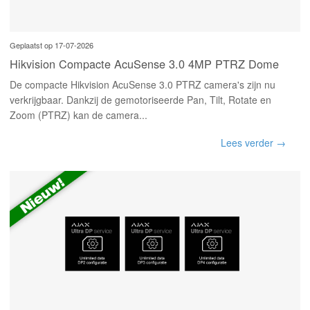
Geplaatst op 17-07-2026
Hikvision Compacte AcuSense 3.0 4MP PTRZ Dome
De compacte Hikvision AcuSense 3.0 PTRZ camera's zijn nu
verkrijgbaar. Dankzij de gemotoriseerde Pan, Tilt, Rotate en
Zoom (PTRZ) kan de camera...
Lees verder →