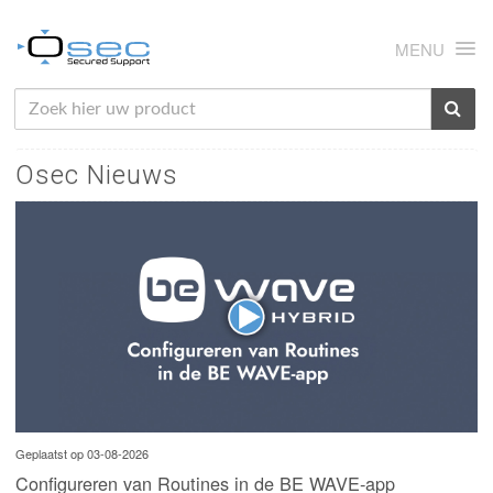
MENU
HOME
Osec Nieuws
OVER ONS
NIEUWS
PRODUCTEN
SUPPORT
RMA
MIJN OSEC
CONTACT
Geplaatst op 03-08-2026
Configureren van Routines in de BE WAVE-app