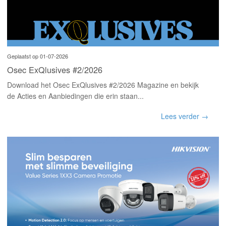
Geplaatst op 01-07-2026
Osec ExQlusives #2/2026
Download het Osec ExQlusives #2/2026 Magazine en bekijk
de Acties en Aanbiedingen die erin staan...
Lees verder →