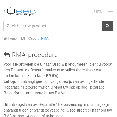
MENU
HOME
Home
Mijn Osec
RMA
OVER ONS
NIEUWS
RMA-procedure
PRODUCTEN
Voor alle artikelen die u naar Osec wilt retourneren, dient u vooraf
een Reparatie / Retourformulier in te vullen (bereikbaar via
SUPPORT
onderstaande knop
Naar RMA’s
).
Let op:
u ontvangt geen ontvangstbewijs van uw ingediende
RMA
Reparatie / Retourformulier. U vindt uw ingediende Reparatie /
Retourformulieren terug bij uw RMA’s.
MIJN OSEC
Bij ontvangst van uw Reparatie / Retourzending in ons magazijn
CONTACT
ontvangt u een ontvangstbevestiging. Osec streeft er naar om uw
RMA binnen 14 dagen af te handelen.