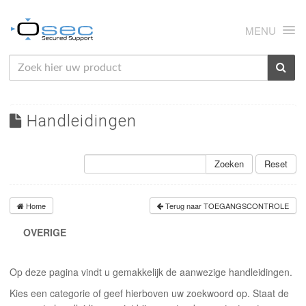
MENU
HOME
OVER ONS
Handleidingen
NIEUWS
PRODUCTEN
Zoeken
Reset
SUPPORT
Home
Terug naar TOEGANGSCONTROLE
RMA
OVERIGE
MIJN OSEC
Op deze pagina vindt u gemakkelijk de aanwezige handleidingen.
CONTACT
Kies een categorie of geef hierboven uw zoekwoord op. Staat de