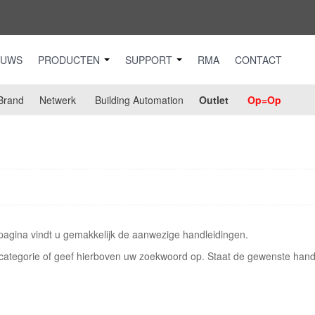
EUWS
PRODUCTEN
SUPPORT
RMA
CONTACT
Brand
Netwerk
Building Automation
Outlet
Op=Op
agina vindt u gemakkelijk de aanwezige handleidingen.
categorie of geef hierboven uw zoekwoord op. Staat de gewenste handle