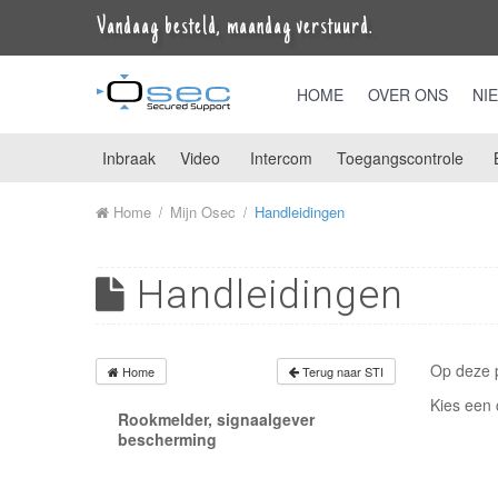
Vandaag besteld, maandag verstuurd.
HOME
OVER ONS
NI
Inbraak
Video
Intercom
Toegangscontrole
Home
Mijn Osec
Handleidingen
Handleidingen
Op deze p
Home
Terug naar STI
Kies een 
Rookmelder, signaalgever
bescherming