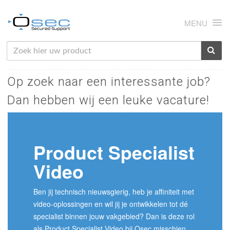
MENU
HOME
Op zoek naar een interessante job?
OVER ONS
Dan hebben wij een leuke vacature!
NIEUWS
PRODUCTEN
Product Specialist
SUPPORT
Video
RMA
MIJN OSEC
Ben jij technisch nieuwsgierig, heb je affiniteit met
video-oplossingen en wil jij je ontwikkelen tot dé
CONTACT
specialist binnen jouw vakgebied? Dan is deze rol
als Product Specialist Video bij Osec misschien