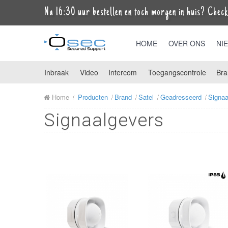
Na 16:30 uur bestellen en toch morgen in huis? Check 
HOME
OVER ONS
NI
Inbraak
Video
Intercom
Toegangscontrole
Bra
Home
Producten
Brand
Satel
Geadresseerd
Signaa
Signaalgevers