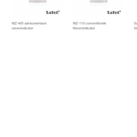
WZ-400 adresseerbare
WZ-110 conventionele
S
nevenindicator
Nevenindicator
S