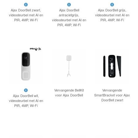
INLOGGEN
Ajax DoorBell zwart,
Ajax DoorBell
Ajax DoorBell grijs,
videodeurbel met AI en
antracietgrijs,
videodeurbel met AI en
PIR, 4MP, Wi-Fi
videodeurbel met AI en
PIR, 4MP, Wi-Fi
PIR, 4MP, Wi-Fi
Vervangende BellKit
Vervangende
voor Ajax DoorBell
SmartBracket voor Ajax
Ajax DoorBell wit,
DoorBell zwart
videodeurbel met AI en
PIR, 4MP, Wi-Fi