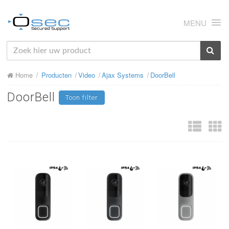
MENU
HOME
Home
Producten
Video
Ajax Systems
DoorBell
OVER ONS
DoorBell
Toon filter
NIEUWS
PRODUCTEN
SUPPORT
RMA
MIJN OSEC
CONTACT