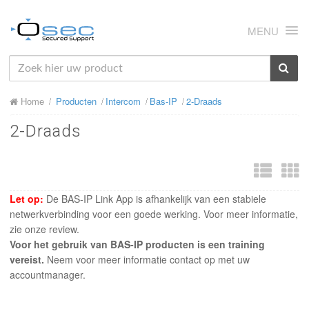
MENU
HOME
Home
Producten
Intercom
Bas-IP
2-Draads
OVER ONS
2-Draads
NIEUWS
PRODUCTEN
SUPPORT
Let op:
De BAS-IP Link App is afhankelijk van een stabiele
netwerkverbinding voor een goede werking. Voor meer informatie,
RMA
zie onze review.
Voor het gebruik van BAS-IP producten is een training
MIJN OSEC
vereist.
Neem voor meer informatie contact op met uw
accountmanager.
CONTACT