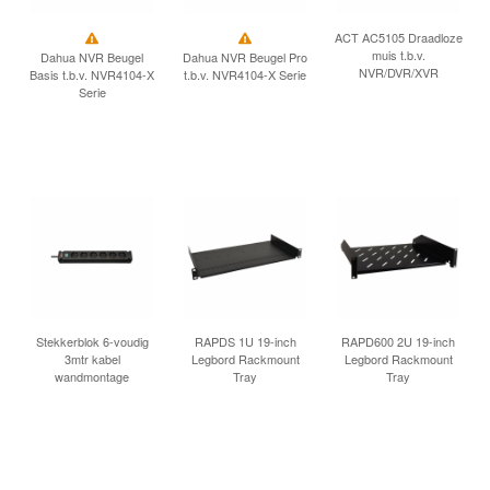
INLOGGEN
ACT AC5105 Draadloze
muis t.b.v.
Dahua NVR Beugel
Dahua NVR Beugel Pro
NVR/DVR/XVR
Basis t.b.v. NVR4104-X
t.b.v. NVR4104-X Serie
Serie
Stekkerblok 6-voudig
RAPDS 1U 19-inch
RAPD600 2U 19-inch
3mtr kabel
Legbord Rackmount
Legbord Rackmount
wandmontage
Tray
Tray