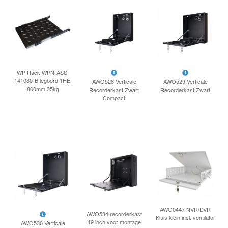
WP Rack WPN-ASS-
141080-B legbord 1HE,
AWO528 Verticale
AWO529 Verticale
800mm 35kg
Recorderkast Zwart
Recorderkast Zwart
Compact
AWO0447 NVR/DVR
AWO534 recorderkast
Kluis klein incl. ventilator
19 inch voor montage
AWO530 Verticale