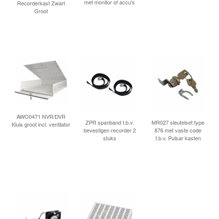
met monitor of accu's
Recorderkast Zwart
Groot
AWO0471 NVR/DVR
ZPR spanband t.b.v.
MR027 sleutelset type
Kluis groot incl. ventilator
bevestigen recorder 2
876 met vaste code
stuks
t.b.v. Pulsar kasten