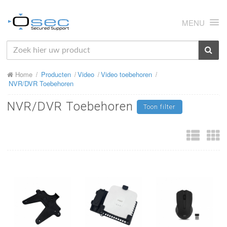
MENU
HOME
Home
Producten
Video
Video toebehoren
OVER ONS
NVR/DVR Toebehoren
NIEUWS
NVR/DVR Toebehoren
Toon filter
PRODUCTEN
SUPPORT
RMA
MIJN OSEC
CONTACT