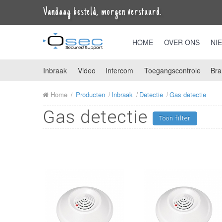
Vandaag besteld, morgen verstuurd.
HOME
OVER ONS
NI
Inbraak
Video
Intercom
Toegangscontrole
Bra
Home
Producten
Inbraak
Detectie
Gas detectie
Gas detectie
Toon filter