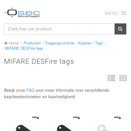
MENU
HOME
Home
Producten
Toegangscontrole
Kaarten / Tags
OVER ONS
MIFARE DESFire tags
NIEUWS
MIFARE DESFire tags
PRODUCTEN
SUPPORT
Bekijk onze
FAQ
voor meer informatie over verschillende
RMA
kaartleestechnieken en kaartveiligheid.
MIJN OSEC
CONTACT