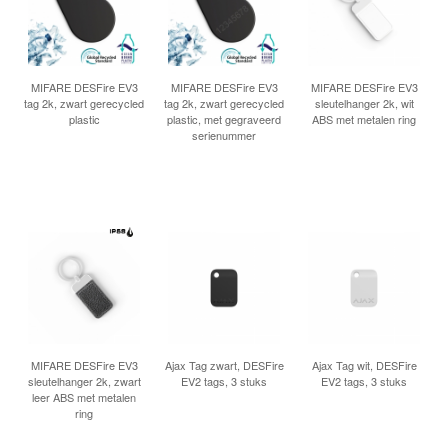
INLOGGEN
MIFARE DESFire EV3
MIFARE DESFire EV3
MIFARE DESFire EV3
tag 2k, zwart gerecycled
tag 2k, zwart gerecycled
sleutelhanger 2k, wit
plastic
plastic, met gegraveerd
ABS met metalen ring
serienummer
MIFARE DESFire EV3
Ajax Tag zwart, DESFire
Ajax Tag wit, DESFire
sleutelhanger 2k, zwart
EV2 tags, 3 stuks
EV2 tags, 3 stuks
leer ABS met metalen
ring