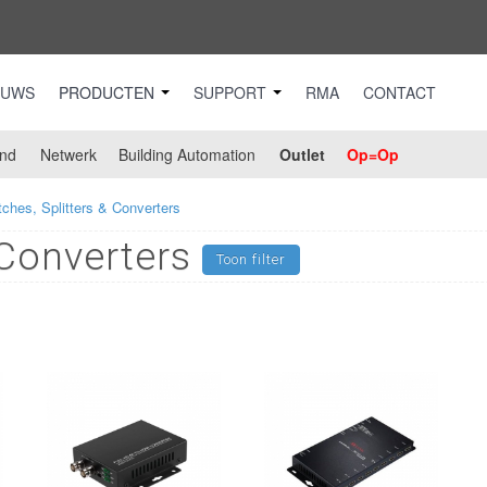
EUWS
PRODUCTEN
SUPPORT
RMA
CONTACT
nd
Netwerk
Building Automation
Outlet
Op=Op
tches, Splitters & Converters
 Converters
Toon filter