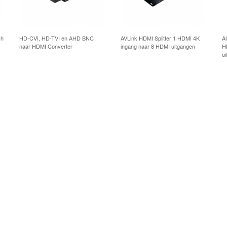
ch
HD-CVI, HD-TVI en AHD BNC
AVLink HDMI Splitter 1 HDMI 4K
A
naar HDMI Converter
ingang naar 8 HDMI uitgangen
H
u