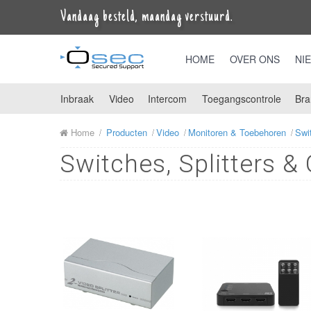
Vandaag besteld, maandag verstuurd.
HOME
OVER ONS
NI
Inbraak
Video
Intercom
Toegangscontrole
Bra
Home
Producten
Video
Monitoren & Toebehoren
Swi
Switches, Splitters &