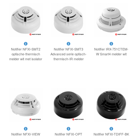
Notifier NFXI-SMT2
Notifier NFXI-SMT3
Notifier IRX-751CTEM-
optische-thermisch
Advanced serie optisch-
W Smart4 melder wit
melder wit met isolator
thermisch-IR melder
Notifier NFXI-VIEW
Notifier NFXI-OPT
Notifier NFXI-TDIFF-BK