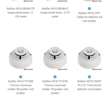
INLOGGEN
Notifier NFXI-BEAM-TE
Notifier NFXI-BEAM-E
lusgevoerde beam, 5-
lusgevoerde beam, 5-70
Notifier NFXI-OPT
100 meter
meter
Optische detector wit
met isolator
Notifier NFXI-TFIX58
Notifier NFXI-TFIX78
Notifier NFXI-TDIFF
Thermo-maximaal
Thermo-maximaal
R.O.R. Thermische
melder 58 graden met
melder 78 graden met
detector met isolator
isolator
isolator