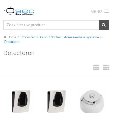
MENU
HOME
Home
Producten
Brand
Notifier
Adresseerbare systemen
OVER ONS
Detectoren
NIEUWS
Detectoren
PRODUCTEN
SUPPORT
RMA
MIJN OSEC
CONTACT