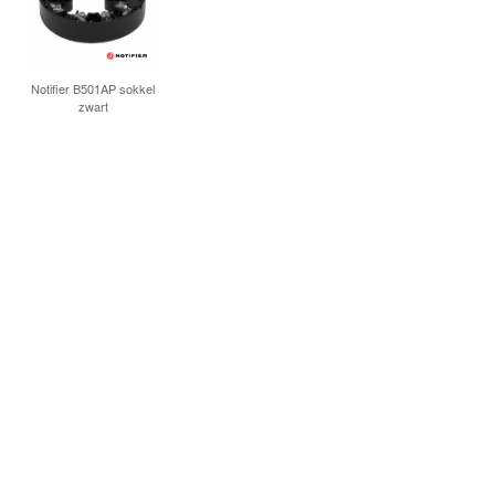
Notifier B501AP sokkel
zwart