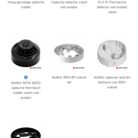
Hoog gevoelige optische
Optische detector zwart
R.O.R.Thermische
melder
met isolator
detector met isolator
zwart
Notifier B501AP sokkel
Notifier opbouw rand ten
wit
behoeve van B501
Notifier NFXI-SMT2
sokkel
optische-thermisch
melder zwart met
isolator