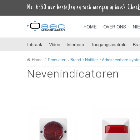
Na 16:30 uur bestellen en toch morgen in huis? Check 
HOME
OVER ONS
NI
Inbraak
Video
Intercom
Toegangscontrole
Bra
Home
Producten
Brand
Notifier
Adresseerbare syst
Nevenindicatoren