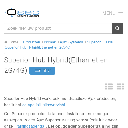
MENU
HOME
Home
Producten
Inbraak
Ajax Systems
Superior
Hubs
OVER ONS
Superior Hub Hybrid(Ethernet en 2G/4G)
NIEUWS
Superior Hub Hybrid(Ethernet en
PRODUCTEN
2G/4G)
Toon filter
SUPPORT
RMA
Superior Hub Hybrid werkt ook met draadloze Ajax-producten;
MIJN OSEC
bekijk het
compatibiliteitsoverzicht
Om Superior-producten te kunnen installeren en te mogen
CONTACT
aankopen, is een Ajax Superior training vereist (bekijk hiervoor
onze
Trainingsagenda
).
Let op: zonder Superior training zijn