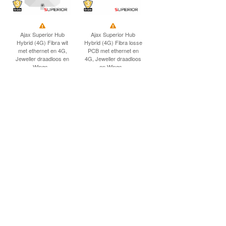
Ajax Superior Hub
Ajax Superior Hub
Hybrid (4G) Fibra wit
Hybrid (4G) Fibra losse
met ethernet en 4G,
PCB met ethernet en
Jeweller draadloos en
4G, Jeweller draadloos
Wings...
en Wings...