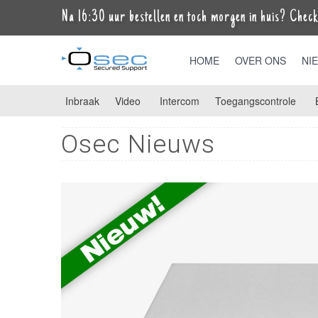
Na 16:30 uur bestellen en toch morgen in huis? Check 
HOME
OVER ONS
NI
Inbraak
Video
Intercom
Toegangscontrole
Osec Nieuws