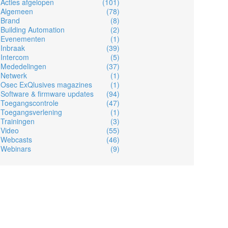
Acties afgelopen
(101)
Algemeen
(78)
Brand
(8)
Building Automation
(2)
Evenementen
(1)
Inbraak
(39)
Intercom
(5)
Mededelingen
(37)
Netwerk
(1)
Osec ExQlusives magazines
(1)
Software & firmware updates
(94)
Toegangscontrole
(47)
Toegangsverlening
(1)
Trainingen
(3)
Video
(55)
Webcasts
(46)
Webinars
(9)