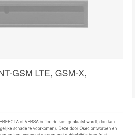
 INT-GSM LTE, GSM-X,
ERFECTA of VERSA buiten de kast geplaatst wordt, dan kan
elijke schade te voorkomen). Deze door Osec ontworpen en
en en kan vastgezet worden met dubbelzijdig tape (niet