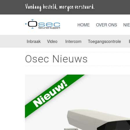
Vandaag besteld, morgen verstuurd.
HOME
OVER ONS
NI
Inbraak
Video
Intercom
Toegangscontrole
Osec Nieuws