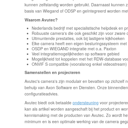
kunnen zelfstandig worden gebruikt. Daarnaast kunnen
basis van Wiegand of ODSP en geïntegreerd worden met 
Waarom Avutec?
Nederlands bedrijf met
specialistische
helpdesk en pr
Robuuste camera's die ook geschikt zijn voor zware
Uitmuntende prestaties, ook bij lastigere kijkhoeken
Elke camera heeft een eigen besturingssysteem met 
OSDP en WIEGAND integratie met o.a. Paxton
Veel integratiemogelijkheden op software gebied
Mogelijkheid tot koppelen met het RDW-database voor
ONVIF S compatible (vooralsnog enkel videostream)
Samenstellen en projecteren
Avutec's camera's zijn modulair en bevatten op zichzelf 
behulp van Axon Software en Diensten. Onze binnendienst
configuratieadvies.
Avutec biedt ook betaalde
ondersteuning
voor projectere
kan als artikel worden aangeschaft bij het product en wor
kennismaking met de producten van Avutec. Zo wordt het r
minimum en is een optimale werking van de camera geg