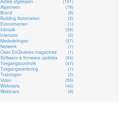
Acties afgelopen
(101)
Algemeen
(78)
Brand
(8)
Building Automation
(2)
Evenementen
(1)
Inbraak
(39)
Intercom
(5)
Mededelingen
(37)
Netwerk
(1)
Osec ExQlusives magazines
(1)
Software & firmware updates
(94)
Toegangscontrole
(47)
Toegangsverlening
(1)
Trainingen
(3)
Video
(55)
Webcasts
(46)
Webinars
(9)