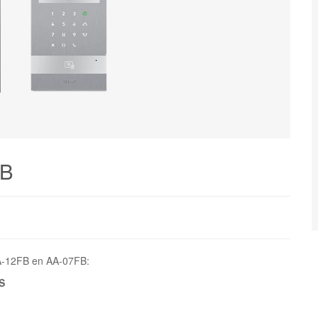
FB
AA-12FB en AA-07FB:
S