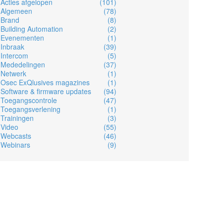
Acties afgelopen
(101)
Algemeen
(78)
Brand
(8)
Building Automation
(2)
Evenementen
(1)
Inbraak
(39)
Intercom
(5)
Mededelingen
(37)
Netwerk
(1)
Osec ExQlusives magazines
(1)
Software & firmware updates
(94)
Toegangscontrole
(47)
Toegangsverlening
(1)
Trainingen
(3)
Video
(55)
Webcasts
(46)
Webinars
(9)