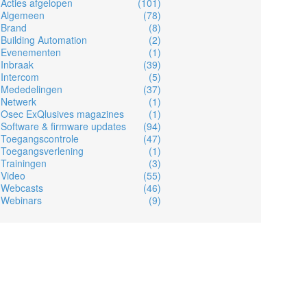
Acties afgelopen
(101)
Algemeen
(78)
Brand
(8)
Building Automation
(2)
Evenementen
(1)
Inbraak
(39)
Intercom
(5)
Mededelingen
(37)
Netwerk
(1)
Osec ExQlusives magazines
(1)
Software & firmware updates
(94)
Toegangscontrole
(47)
Toegangsverlening
(1)
Trainingen
(3)
Video
(55)
Webcasts
(46)
Webinars
(9)