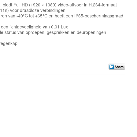
 biedt Full HD (1920 × 1080) video-uitvoer in H.264-formaat
.11n) voor draadloze verbindingen
uren van -40°C tot +65°C en heeft een IP65-beschermingsgraad
 een lichtgevoeligheid van 0,01 Lux
ie de status van oproepen, gesprekken en deuropeningen
regenkap