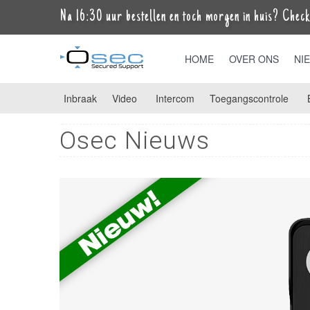
Na 16:30 uur bestellen en toch morgen in huis? Check 
HOME
OVER ONS
NI
Inbraak
Video
Intercom
Toegangscontrole
Osec Nieuws