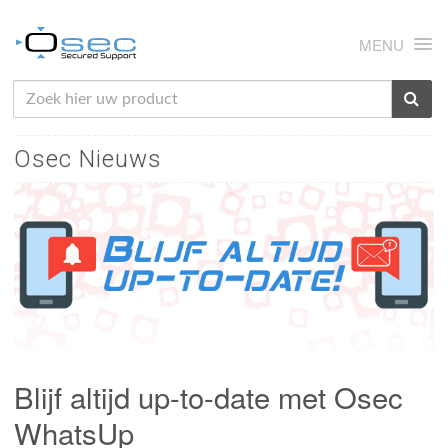
MENU
HOME
Osec Nieuws
OVER ONS
NIEUWS
PRODUCTEN
SUPPORT
RMA
MIJN OSEC
Blijf altijd up-to-date met Osec
CONTACT
WhatsUp