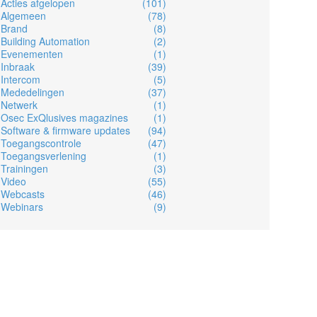
Acties afgelopen
(101)
Algemeen
(78)
Brand
(8)
Building Automation
(2)
Evenementen
(1)
Inbraak
(39)
Intercom
(5)
Mededelingen
(37)
Netwerk
(1)
Osec ExQlusives magazines
(1)
Software & firmware updates
(94)
Toegangscontrole
(47)
Toegangsverlening
(1)
Trainingen
(3)
Video
(55)
Webcasts
(46)
Webinars
(9)