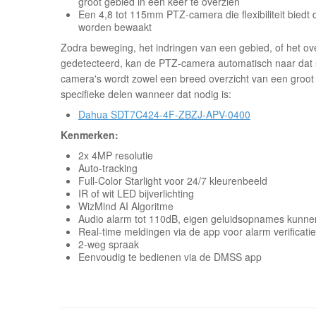
groot gebied in een keer te overzien
Een 4,8 tot 115mm PTZ-camera die flexibiliteit biedt 
worden bewaakt
Zodra beweging, het indringen van een gebied, of het ov
gedetecteerd, kan de PTZ-camera automatisch naar dat 
camera's wordt zowel een breed overzicht van een groot 
specifieke delen wanneer dat nodig is:
Dahua SDT7C424-4F-ZBZJ-APV-0400
Kenmerken:
2x 4MP resolutie
Auto-tracking
Full-Color Starlight voor 24/7 kleurenbeeld
IR of wit LED bijverlichting
WizMind AI Algoritme
Audio alarm tot 110dB, eigen geluidsopnames kunne
Real-time meldingen via de app voor alarm verificatie
2-weg spraak
Eenvoudig te bedienen via de DMSS app