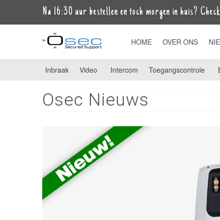
Na 16:30 uur bestellen en toch morgen in huis? Check 
HOME
OVER ONS
NI
Inbraak
Video
Intercom
Toegangscontrole
Osec Nieuws