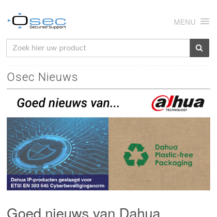
MENU
HOME
Osec Nieuws
OVER ONS
NIEUWS
PRODUCTEN
SUPPORT
RMA
MIJN OSEC
CONTACT
Goed nieuws van Dahua...