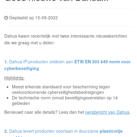
INLOGGEN
Geplaatst op 15-09-2022
Dahua kwam recentelijk met twee interessante nieuwsberichten
die we graag met u delen:
1.
Dahua IP-producten voldoen aan
ETSI EN 303 645 norm voor
cyberbeveiliging
Highlights:
Meest erkende standaard voor bescherming tegen
veelvoorkomende cyberveiligheidsbedreigingen
De technische norm omvat beveiligingsvereisten op 14
gebieden
Benieuwd naar alle details? Lees dan het
persbericht van Dahua
.
2.
Dahua levert producten voortaan in duurzame
plasticvrije