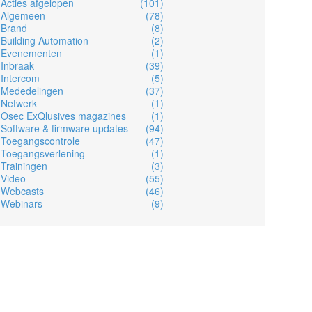
Acties afgelopen
(101)
Algemeen
(78)
Brand
(8)
Building Automation
(2)
Evenementen
(1)
Inbraak
(39)
Intercom
(5)
Mededelingen
(37)
Netwerk
(1)
Osec ExQlusives magazines
(1)
Software & firmware updates
(94)
Toegangscontrole
(47)
Toegangsverlening
(1)
Trainingen
(3)
Video
(55)
Webcasts
(46)
Webinars
(9)