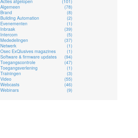
Acties afgelopen
(101)
Algemeen
(78)
Brand
(8)
Building Automation
(2)
Evenementen
(1)
Inbraak
(39)
Intercom
(5)
Mededelingen
(37)
Netwerk
(1)
Osec ExQlusives magazines
(1)
Software & firmware updates
(94)
Toegangscontrole
(47)
Toegangsverlening
(1)
Trainingen
(3)
Video
(55)
Webcasts
(46)
Webinars
(9)