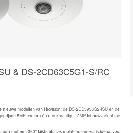
-ISU & DS-2CD63C5G1-S/RC
twee nieuwe modellen van Hikvision: de DS-2CD3956G2-ISU en de
prijsde 5MP-camera én een krachtige 12MP inbouwvariant toe
mera met een 360° kijkhoek. Deze plafondcamera is ideaal voor