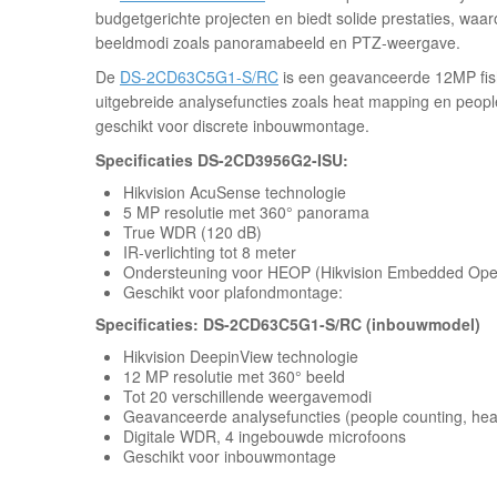
budgetgerichte projecten en biedt solide prestaties, waar
beeldmodi zoals panoramabeeld en PTZ-weergave.
De
DS-2CD63C5G1-S/RC
is een geavanceerde 12MP fish
uitgebreide analysefuncties zoals heat mapping en peopl
geschikt voor discrete inbouwmontage.
Specificaties DS-2CD3956G2-ISU:
Hikvision AcuSense technologie
5 MP resolutie met 360° panorama
True WDR (120 dB)
IR-verlichting tot 8 meter
Ondersteuning voor HEOP (Hikvision Embedded Ope
Geschikt voor plafondmontage:
Specificaties: DS-2CD63C5G1-S/RC (inbouwmodel)
Hikvision DeepinView technologie
12 MP resolutie met 360° beeld
Tot 20 verschillende weergavemodi
Geavanceerde analysefuncties (people counting, h
Digitale WDR, 4 ingebouwde microfoons
Geschikt voor inbouwmontage