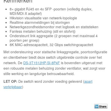
8× gigabit RJ45 en 4x SFP -poorten (volledig duplex,
MDI/MDI-X adaptief)
Hikvision visualisatie van netwerk-topologie
Realtime alarmmeldingen bij storingen
Netwerkgezondheidsmonitor met logboek en statistieken
Fanless metalen behuizing (stil en stofvrij)
Ondersteunt link aggregatie (2 groepen met maximaal 4
poorten per groep)
8K MAC-adrescapaciteit, 32 Gbps switchingcapaciteit
Met ondersteuning voor statische linkaggregatie, poortconfiguratie
en clientbeheer biedt deze switch uitgebreide controle over het
netwerk. De
DS-3T1512HP-SI-8P4F
is bovendien uitgerust met
een robuuste metalen behuizing zonder ventilator, wat zorgt voor
stille werking en langdurige betrouwbaarheid.
LET OP:
De switch word zonder voeding geleverd (
apart
verkrijgbaar
)