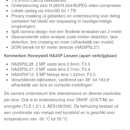
Ondersteuning voor H.265/H.264/MJPEG video-compressie
Lokale opslag via microSD tot 1 TB
Privacy masking (4 gebieden) en ondersteuning voor defog
(verbetert het beeld van toepassing in nevelige/mistige
omgevingen)
Split camera design met een flexibele lenskabel van 2 meter
Geavanceerde video-analyse zoals motion detection, face
detection, line crossing en meer (afhankelijk van model)
DORI-bereik tot 87 meter detectie (HA35P5L37)
Kenmerken Honeywell HA35P Lenzen (apart verkrijgbaar)
HA35P2L28: 2 MP, vaste lens 2.8mm, F2.0
HA35P5L37: 5 MP, vaste lens 3.7mm, F2.4
HA35P5F12: 5 MP fisheye lens 1.22mm, F2.0
Verschillende kijkhoeken, variërend van 38° tot 193,9°
afhankelijk van lens en correctie-instellingen
De camera ondersteunt drie videostreams en diverse resoluties
per lens. Ook is er ondersteuning voor ONVIF (G/S/T/M) en
encryptie (TLS 1.2/1.3, AES128/256). De behuizing bestaat uit
een combinatie van metaal met kunststof en is geschikt voor
temperaturen van -30 °C tot 55 °C.