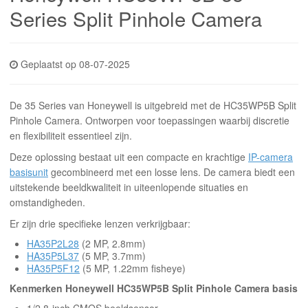
INLOGGEN
Series Split Pinhole Camera
Geplaatst op 08-07-2025
De 35 Series van Honeywell is uitgebreid met de HC35WP5B Split
Pinhole Camera. Ontworpen voor toepassingen waarbij discretie
en flexibiliteit essentieel zijn.
Deze oplossing bestaat uit een compacte en krachtige
IP-camera
basisunit
gecombineerd met een losse lens. De camera biedt een
uitstekende beeldkwaliteit in uiteenlopende situaties en
omstandigheden.
Er zijn drie specifieke lenzen verkrijgbaar:
HA35P2L28
(2 MP, 2.8mm)
HA35P5L37
(5 MP, 3.7mm)
HA35P5F12
(5 MP, 1.22mm fisheye)
Kenmerken Honeywell HC35WP5B Split Pinhole Camera basis
1/2.8-inch CMOS beeldsensor