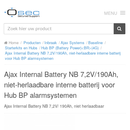
MENU
HOME
Home
Producten
Inbraak
Ajax Systems
Baseline
OVER ONS
Starterkits en Hubs
Hub BP (Battery Power)<BR>(4G)
Ajax Internal Battery NB 7,2V/190Ah, niet-herlaadbare interne batterij
NIEUWS
voor Hub BP alarmsystemen
PRODUCTEN
Ajax Internal Battery NB 7,2V/190Ah,
SUPPORT
niet-herlaadbare interne batterij voor
Hub BP alarmsystemen
RMA
Ajax Internal Battery NB 7,2V/ 190Ah, niet herlaadbaar
MIJN OSEC
CONTACT