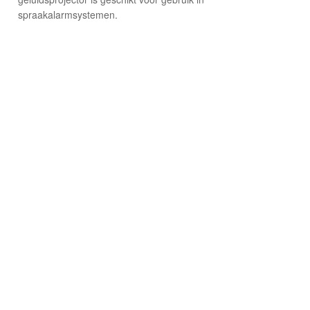
spraakalarmsystemen.
© 2026 Osec B.V.
Algemene Voorwaarden
Privacyverklaring