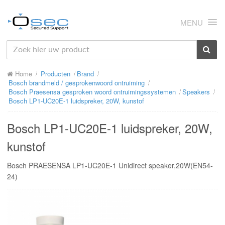
MENU
HOME
Home
Producten
Brand
OVER ONS
Bosch brandmeld / gesprokenwoord ontruiming
Bosch Praesensa gesproken woord ontruimingssystemen
Speakers
NIEUWS
Bosch LP1-UC20E-1 luidspreker, 20W, kunstof
PRODUCTEN
Bosch LP1-UC20E-1 luidspreker, 20W,
SUPPORT
kunstof
RMA
Bosch PRAESENSA LP1-UC20E-1 Unidirect speaker,20W(EN54-
24)
MIJN OSEC
CONTACT