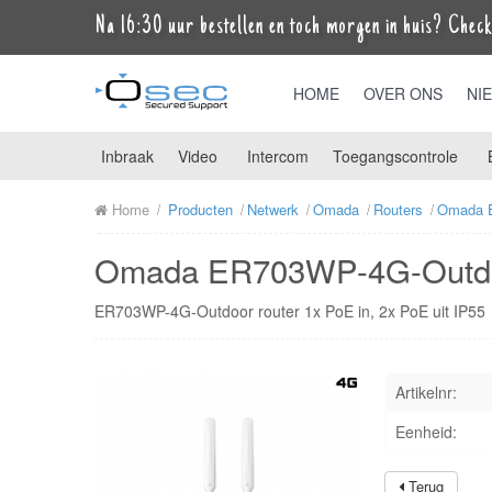
Na 16:30 uur bestellen en toch morgen in huis? Check 
HOME
OVER ONS
NI
Inbraak
Video
Intercom
Toegangscontrole
Home
Producten
Netwerk
Omada
Routers
Omada E
Omada ER703WP-4G-Outdoor
ER703WP-4G-Outdoor router 1x PoE in, 2x PoE uit IP55
Artikelnr:
Eenheid:
Terug