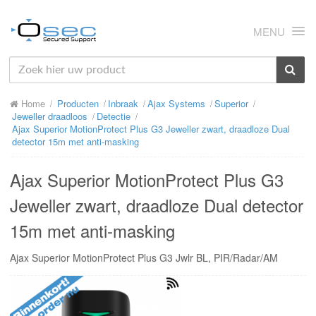
MENU
HOME
Home
Producten
Inbraak
Ajax Systems
Superior
OVER ONS
Jeweller draadloos
Detectie
Ajax Superior MotionProtect Plus G3 Jeweller zwart, draadloze Dual
NIEUWS
detector 15m met anti-masking
PRODUCTEN
Ajax Superior MotionProtect Plus G3
SUPPORT
Jeweller zwart, draadloze Dual detector
15m met anti-masking
RMA
Ajax Superior MotionProtect Plus G3 Jwlr BL, PIR/Radar/AM
MIJN OSEC
CONTACT