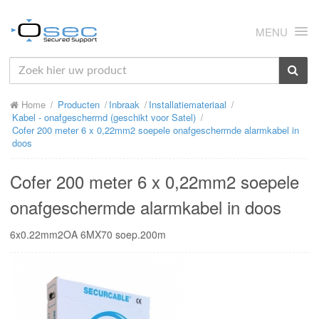
MENU
HOME
Home
Producten
Inbraak
Installatiemateriaal
OVER ONS
Kabel - onafgeschermd (geschikt voor Satel)
Cofer 200 meter 6 x 0,22mm2 soepele onafgeschermde alarmkabel in
NIEUWS
doos
PRODUCTEN
Cofer 200 meter 6 x 0,22mm2 soepele
SUPPORT
onafgeschermde alarmkabel in doos
RMA
6x0.22mm2OA 6MX70 soep.200m
MIJN OSEC
CONTACT