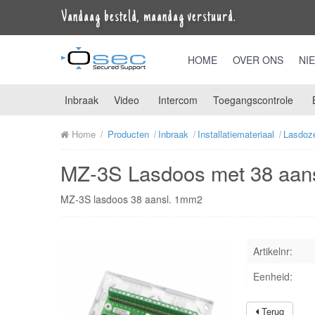
Vandaag besteld, maandag verstuurd.
HOME
OVER ONS
NI
Inbraak
Video
Intercom
Toegangscontrole
Home
Producten
Inbraak
Installatiemateriaal
Lasdoze
MZ-3S Lasdoos met 38 aan
MZ-3S lasdoos 38 aansl. 1mm2
Artikelnr:
Eenheid:
Terug