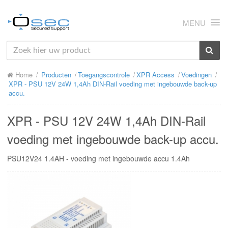
MENU
HOME
Home
Producten
Toegangscontrole
XPR Access
Voedingen
OVER ONS
XPR - PSU 12V 24W 1,4Ah DIN-Rail voeding met ingebouwde back-up
accu.
NIEUWS
XPR - PSU 12V 24W 1,4Ah DIN-Rail
PRODUCTEN
voeding met ingebouwde back-up accu.
SUPPORT
PSU12V24 1.4AH - voeding met ingebouwde accu 1.4Ah
RMA
MIJN OSEC
CONTACT