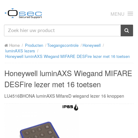
MENU
HOME
Home
Producten
Toegangscontrole
Honeywell
OVER ONS
luminAXS lezers
Honeywell luminAXS Wiegand MIFARE DESFire lezer met 16 toetsen
NIEUWS
Honeywell luminAXS Wiegand MIFARE
PRODUCTEN
DESFire lezer met 16 toetsen
SUPPORT
LU4516BHONA luminAXS MifareD wiegand lezer 16 knoppen
RMA
MIJN OSEC
CONTACT