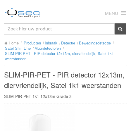
MENU
HOME
Home
Producten
Inbraak
Detectie
Bewegingsdetectie
OVER ONS
Satel Slim Line
Muurdetectoren
SLIM-PIR-PET - PIR detector 12x13m, diervriendelijk, Satel 1k1
NIEUWS
weerstanden
PRODUCTEN
SLIM-PIR-PET - PIR detector 12x13m,
SUPPORT
diervriendelijk, Satel 1k1 weerstanden
RMA
SLIM-PIR-PET 1k1 12x13m Grade 2
MIJN OSEC
CONTACT