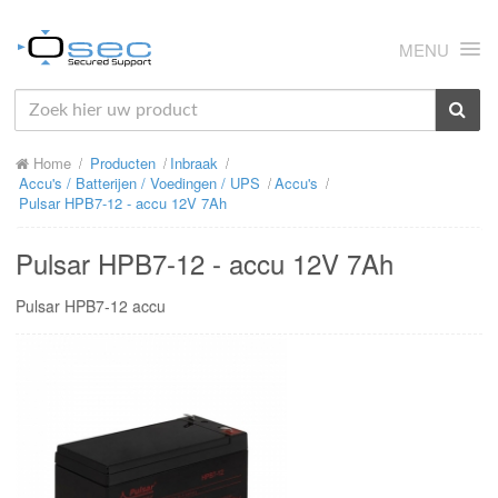
MENU
HOME
Home
Producten
Inbraak
OVER ONS
Accu's / Batterijen / Voedingen / UPS
Accu's
Pulsar HPB7-12 - accu 12V 7Ah
NIEUWS
Pulsar HPB7-12 - accu 12V 7Ah
PRODUCTEN
Pulsar HPB7-12 accu
SUPPORT
RMA
MIJN OSEC
CONTACT