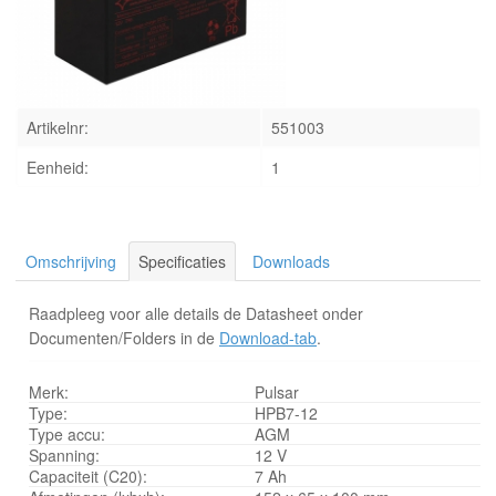
INLOGGEN
Artikelnr:
551003
Eenheid:
1
Omschrijving
Specificaties
Downloads
Raadpleeg voor alle details de Datasheet onder
Documenten/Folders in de
Download-tab
.
Merk:
Pulsar
Type:
HPB7-12
Type accu:
AGM
Spanning:
12 V
Capaciteit (C20):
7 Ah