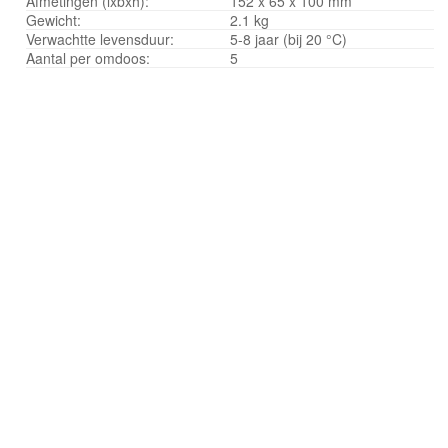
Afmetingen (lxbxh):
152 x 65 x 100 mm
Gewicht:
2.1 kg
Verwachtte levensduur:
5-8 jaar (bij 20 °C)
Aantal per omdoos:
5
© 2026 Osec B.V.
Algemene Voorwaarden