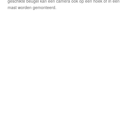
geschikte beugel kan een camera ook op een hoek of in een
mast worden gemonteerd.
© 2026 Osec B.V.
Algemene Voorwaarden
Privacyverklaring