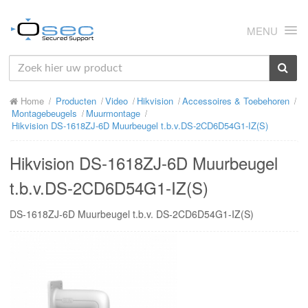
MENU
HOME
Home
Producten
Video
Hikvision
Accessoires & Toebehoren
OVER ONS
Montagebeugels
Muurmontage
Hikvision DS-1618ZJ-6D Muurbeugel t.b.v.DS-2CD6D54G1-IZ(S)
NIEUWS
Hikvision DS-1618ZJ-6D Muurbeugel
PRODUCTEN
t.b.v.DS-2CD6D54G1-IZ(S)
SUPPORT
DS-1618ZJ-6D Muurbeugel t.b.v. DS-2CD6D54G1-IZ(S)
RMA
MIJN OSEC
CONTACT