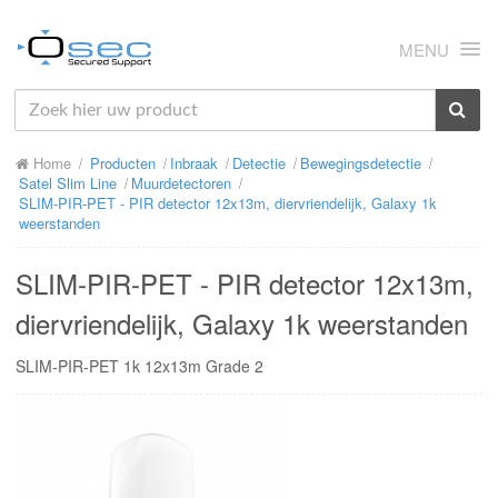
MENU
HOME
Home
Producten
Inbraak
Detectie
Bewegingsdetectie
OVER ONS
Satel Slim Line
Muurdetectoren
SLIM-PIR-PET - PIR detector 12x13m, diervriendelijk, Galaxy 1k
NIEUWS
weerstanden
PRODUCTEN
SLIM-PIR-PET - PIR detector 12x13m,
SUPPORT
diervriendelijk, Galaxy 1k weerstanden
RMA
SLIM-PIR-PET 1k 12x13m Grade 2
MIJN OSEC
CONTACT