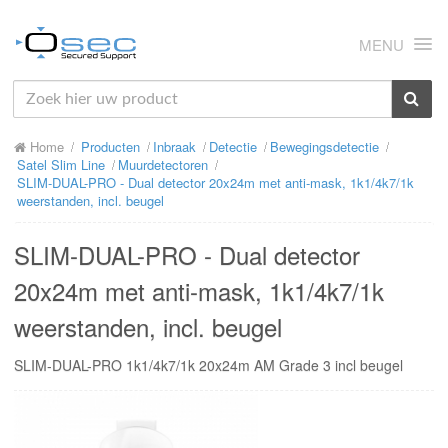
MENU
HOME
Home
Producten
Inbraak
Detectie
Bewegingsdetectie
OVER ONS
Satel Slim Line
Muurdetectoren
SLIM-DUAL-PRO - Dual detector 20x24m met anti-mask, 1k1/4k7/1k
NIEUWS
weerstanden, incl. beugel
PRODUCTEN
SLIM-DUAL-PRO - Dual detector
SUPPORT
20x24m met anti-mask, 1k1/4k7/1k
weerstanden, incl. beugel
RMA
SLIM-DUAL-PRO 1k1/4k7/1k 20x24m AM Grade 3 incl beugel
MIJN OSEC
CONTACT