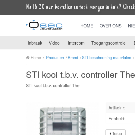
Na 16:30 uur bestellen en toch morgen in huis? Check 
HOME
OVER ONS
NI
Inbraak
Video
Intercom
Toegangscontrole
Home
Producten
Brand
STI bescherming materialen
STI kooi t.b.v. controller 
STI kooi t.b.v. controller The
Artikelnr:
Eenheid:
Terug