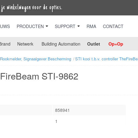
je winkelwagen voor de opties.
EUWS
PRODUCTEN
SUPPORT
RMA
CONTACT
Brand
Netwerk
Building Automation
Outlet
Op=Op
Rookmelder, Signaalgever Bescherming
STI kooi t.b.v. controller TheFire
TheFireBeam STI-9862
858941
1