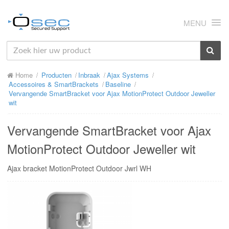
MENU
HOME
Home
Producten
Inbraak
Ajax Systems
OVER ONS
Accessoires & SmartBrackets
Baseline
Vervangende SmartBracket voor Ajax MotionProtect Outdoor Jeweller
NIEUWS
wit
PRODUCTEN
Vervangende SmartBracket voor Ajax
SUPPORT
MotionProtect Outdoor Jeweller wit
RMA
Ajax bracket MotionProtect Outdoor Jwrl WH
MIJN OSEC
CONTACT