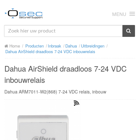
MENU
HOME
Home
Producten
Inbraak
Dahua
Uitbreidingen
OVER ONS
Dahua AirShield draadloos 7-24 VDC inbouwrelais
NIEUWS
Dahua AirShield draadloos 7-24 VDC
PRODUCTEN
inbouwrelais
SUPPORT
Dahua ARM7011-W2(868) 7-24 VDC relais, inbouw
RMA
MIJN OSEC
CONTACT