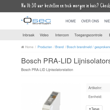
Na 16:30 uur bestellen en toch morgen in huis? Check 
HOME
OVER ONS
NI
Inbraak
Video
Intercom
Toegangscontrole
Home
Producten
Brand
Bosch brandmeld / gesproken
Bosch PRA-LID Lijnisolators
Bosch PRA-LID Lijnisolatorstation
Artikelnr:
Eenheid:
Terug