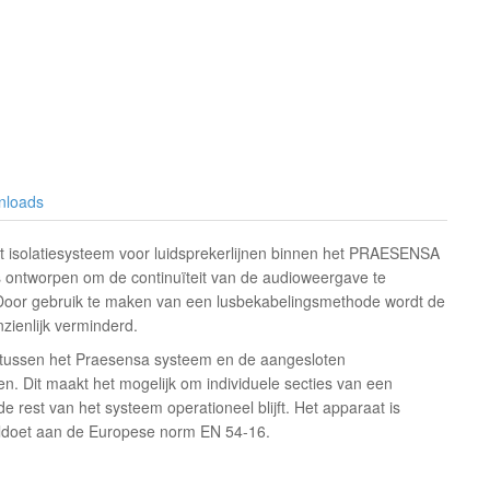
nloads
het isolatiesysteem voor luidsprekerlijnen binnen het PRAESENSA
 ontworpen om de continuïteit van de audioweergave te
n. Door gebruik te maken van een lusbekabelingsmethode wordt de
ienlijk verminderd.
kel tussen het Praesensa systeem en de aangesloten
en. Dit maakt het mogelijk om individuele secties van een
 de rest van het systeem operationeel blijft. Het apparaat is
oldoet aan de Europese norm EN 54-16.