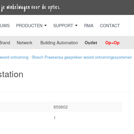
je winkelwagen voor de opties.
EUWS
PRODUCTEN
SUPPORT
RMA
CONTACT
Brand
Netwerk
Building Automation
Outlet
Op=Op
woord ontruiming
Bosch Praesensa gesproken woord ontruimingssystemen
tation
859802
1