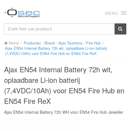
MENU
HOME
Home
Producten
Brand
Ajax Systems
Fire Hub
OVER ONS
Ajax EN54 Internal Battery 72h wit, oplaadbare Li-ion batterij
(7,4VDC/10Ah) voor EN54 Fire Hub en EN54 Fire ReX
NIEUWS
Ajax EN54 Internal Battery 72h wit,
PRODUCTEN
oplaadbare Li-ion batterij
SUPPORT
(7,4VDC/10Ah) voor EN54 Fire Hub en
RMA
EN54 Fire ReX
MIJN OSEC
Ajax EN54 Internal Battery 72h WH voor EN54 Fire Hub Jeweller
CONTACT