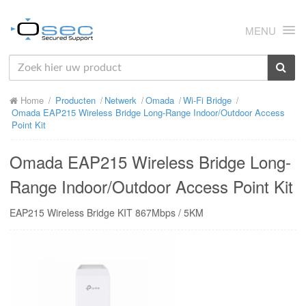
MENU
HOME
Home
Producten
Netwerk
Omada
Wi-Fi Bridge
OVER ONS
Omada EAP215 Wireless Bridge Long-Range Indoor/Outdoor Access
Point Kit
NIEUWS
Omada EAP215 Wireless Bridge Long-
PRODUCTEN
Range Indoor/Outdoor Access Point Kit
SUPPORT
EAP215 Wireless Bridge KIT 867Mbps / 5KM
RMA
MIJN OSEC
CONTACT