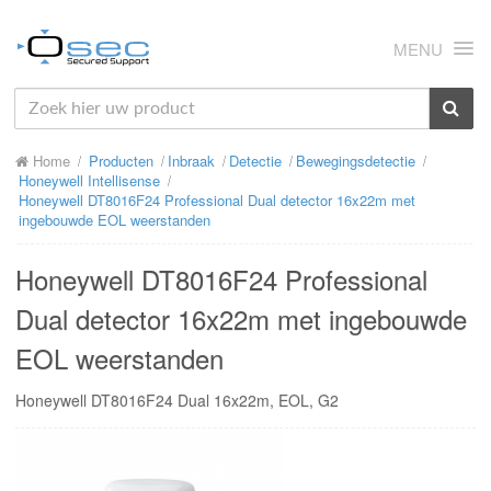
MENU
HOME
Home
Producten
Inbraak
Detectie
Bewegingsdetectie
OVER ONS
Honeywell Intellisense
Honeywell DT8016F24 Professional Dual detector 16x22m met
NIEUWS
ingebouwde EOL weerstanden
PRODUCTEN
Honeywell DT8016F24 Professional
SUPPORT
Dual detector 16x22m met ingebouwde
EOL weerstanden
RMA
Honeywell DT8016F24 Dual 16x22m, EOL, G2
MIJN OSEC
CONTACT