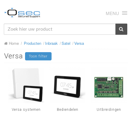
MENU
HOME
Home
Producten
Inbraak
Satel
Versa
OVER ONS
Versa
Toon filter
NIEUWS
PRODUCTEN
SUPPORT
RMA
MIJN OSEC
Versa systemen
Bediendelen
Uitbreidingen
CONTACT