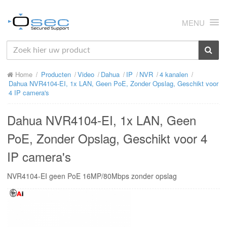
MENU
HOME
Home
Producten
Video
Dahua
IP
NVR
4 kanalen
OVER ONS
Dahua NVR4104-EI, 1x LAN, Geen PoE, Zonder Opslag, Geschikt voor
4 IP camera's
NIEUWS
Dahua NVR4104-EI, 1x LAN, Geen
PRODUCTEN
PoE, Zonder Opslag, Geschikt voor 4
SUPPORT
IP camera's
RMA
NVR4104-EI geen PoE 16MP/80Mbps zonder opslag
MIJN OSEC
CONTACT