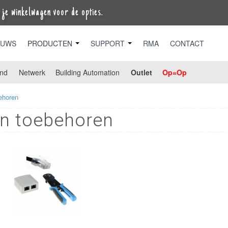
je winkelwagen voor de opties.
EUWS
PRODUCTEN
SUPPORT
RMA
CONTACT
nd
Netwerk
Building Automation
Outlet
Op=Op
ehoren
en toebehoren