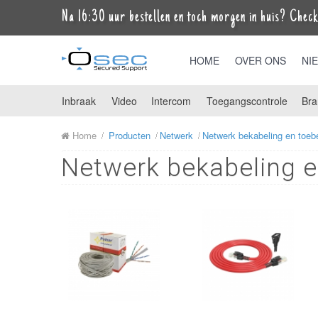
Na 16:30 uur bestellen en toch morgen in huis? Check 
HOME
OVER ONS
NI
Inbraak
Video
Intercom
Toegangscontrole
Bra
Home
Producten
Netwerk
Netwerk bekabeling en toeb
Netwerk bekabeling 